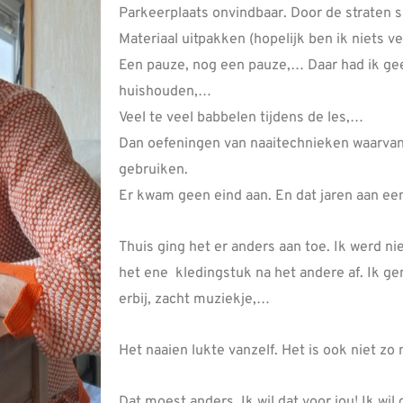
Parkeerplaats onvindbaar. Door de straten s
Materiaal uitpakken (hopelijk ben ik niets v
Een pauze, nog een pauze,… Daar had ik geen
huishouden,…
Veel te veel babbelen tijdens de les,…
Dan oefeningen van naaitechnieken waarvan 
gebruiken.
Er kwam geen eind aan. En dat jaren aan een
Thuis ging het er anders aan toe. Ik werd ni
het ene kledingstuk na het andere af. Ik ge
erbij, zacht muziekje,…
Het naaien lukte vanzelf. Het is ook niet zo 
Dat moest anders. Ik wil dat voor jou! Ik wil 