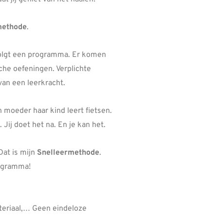
methode
.
 volgt een programma. Er komen
sche oefeningen. Verplichte
van een leerkracht.
n moeder haar kind leert fietsen.
Jij doet het na. En je kan het.
 Dat is mijn
Snelleermethode
.
programma!
teriaal,… Geen eindeloze