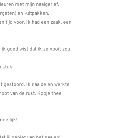
leuren met mijn naaigerief.
ergeten) en -uitpakken.
 tijd voor. Ik had een zaak, een
ik goed wist dat ik ze nooit zou
 stuk!
et gestoord. Ik naaide en werkte
noot van de rust. Kopje thee
moeilijk!
dat jij geniet van het naaien!