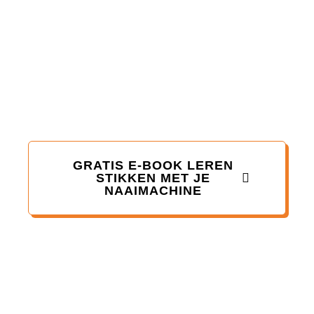
Je wilt
leren stikken
met je naaimachine?
GRATIS E-BOOK LEREN
STIKKEN MET JE
NAAIMACHINE