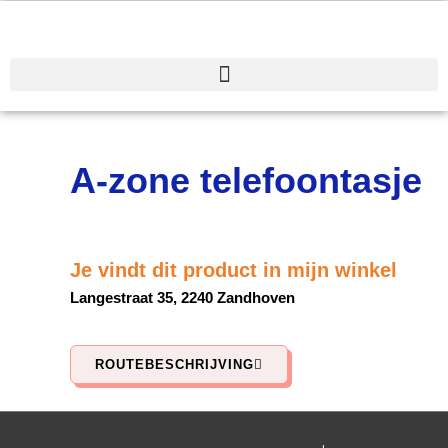
Spring
naar
de
inhoud
A-zone telefoontasje
Je vindt dit product in mijn winkel
Langestraat 35, 2240 Zandhoven
ROUTEBESCHRIJVING