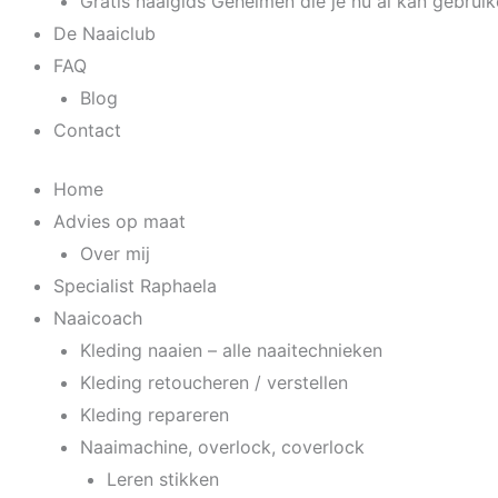
Gratis naaigids Geheimen die je nu al kan gebrui
De Naaiclub
FAQ
Blog
Contact
Home
Advies op maat
Over mij
Specialist Raphaela
Naaicoach
Kleding naaien – alle naaitechnieken
Kleding retoucheren / verstellen
Kleding repareren
Naaimachine, overlock, coverlock
Leren stikken