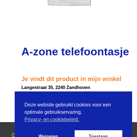
A-zone telefoontasje
Je vindt dit product in mijn winkel
Langestraat 35, 2240 Zandhoven
Deze website gebruikt cookies voor een
ROUTEBESCHRIJVING
optimale gebruikservaring.
Privacy- en cookiebeleid.
Copyright © 2026
Ilse Van der Schraelen
| Powered by
Weigeren
Toestaan