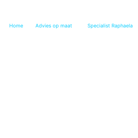
Spring
naar
de
Home
Advies op maat
Specialist Raphaela
inhoud