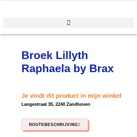
Spring
naar
de
inhoud
Broek Lillyth
Raphaela by Brax
Je vindt dit product in mijn winkel
Langestraat 35, 2240 Zandhoven
ROUTEBESCHRIJVING