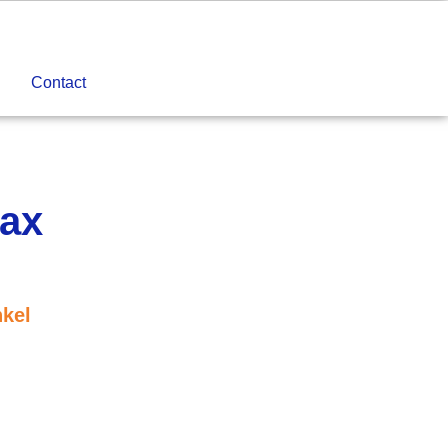
Contact
ax
nkel