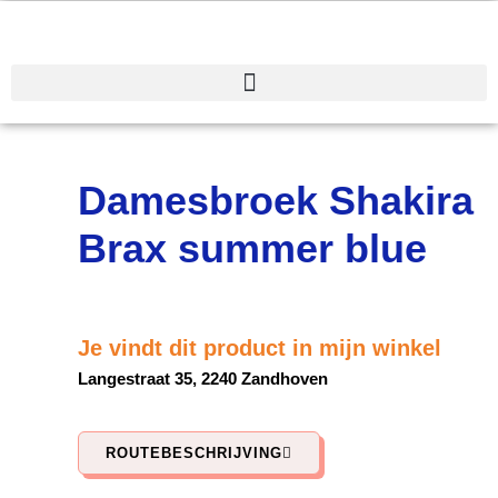
Spring
naar
de
inhoud
Damesbroek Shakira
Brax summer blue
Je vindt dit product in mijn winkel
Langestraat 35, 2240 Zandhoven
ROUTEBESCHRIJVING