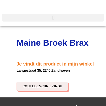
Spring
naar
de
inhoud
Maine Broek Brax
Je vindt dit product in mijn winkel
Langestraat 35, 2240 Zandhoven
ROUTEBESCHRIJVING