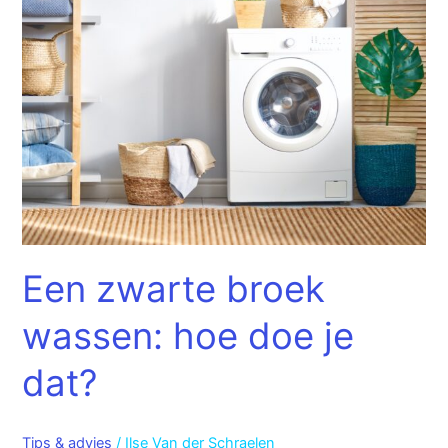
broek
wassen:
hoe
doe
je
dat?
Een zwarte broek
wassen: hoe doe je
dat?
Tips & advies
/
Ilse Van der Schraelen