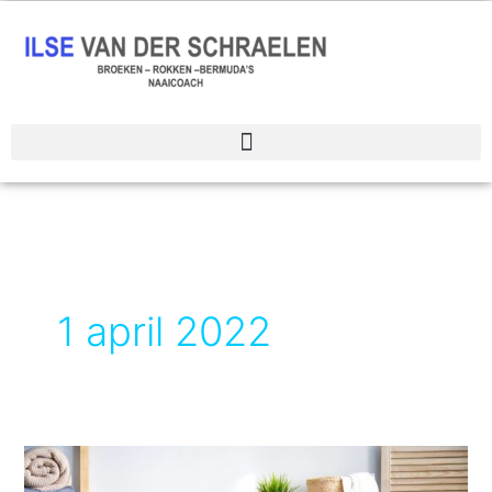
Spring
naar
de
inhoud
1 april 2022
Een
zwarte