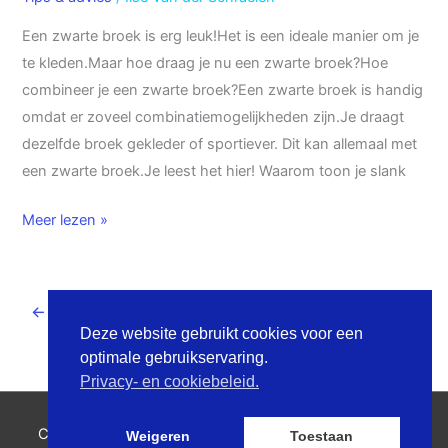
Een zwarte broek is erg leuk!Het is een ideale manier om je
te kleden.Maar hoe draag je nu een zwarte broek?Hoe
combineer je een zwarte broek?Een zwarte broek is handig
omdat er zoveel combinatiemogelijkheden zijn.Je draagt
dezelfde broek gekleder of sportiever. Dit kan allemaal met
een zwarte broek.Je leest het hier! Waarom toon je slank
Meer lezen »
←
Vorige
1
…
4
5
Deze website gebruikt cookies voor een
optimale gebruikservaring.
Privacy- en cookiebeleid.
Copyright © 2026
Ilse Van der Schraelen
| Powered by
Weigeren
Toestaan