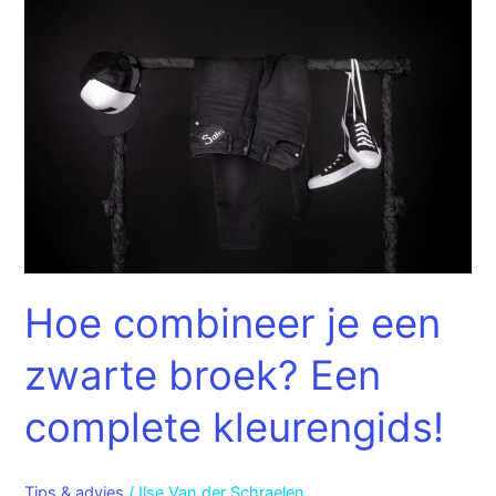
combineer
je
een
zwarte
broek?
Een
complete
kleurengids!
Hoe combineer je een
zwarte broek? Een
complete kleurengids!
Tips & advies
/
Ilse Van der Schraelen