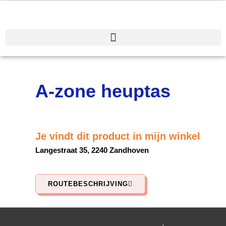
Spring
naar
de
inhoud
A-zone heuptas
Je vindt dit product in mijn winkel
Langestraat 35, 2240 Zandhoven
ROUTEBESCHRIJVING