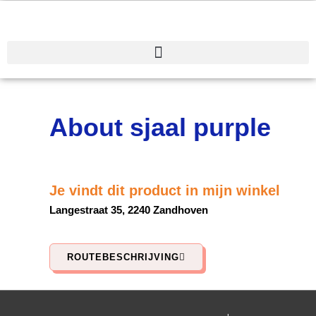
Spring
naar
de
inhoud
About sjaal purple
Je vindt dit product in mijn winkel
Langestraat 35, 2240 Zandhoven
ROUTEBESCHRIJVING