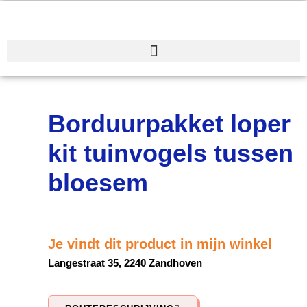
Spring
naar
de
inhoud
Borduurpakket loper
kit tuinvogels tussen
bloesem
Je vindt dit product in mijn winkel
Langestraat 35, 2240 Zandhoven