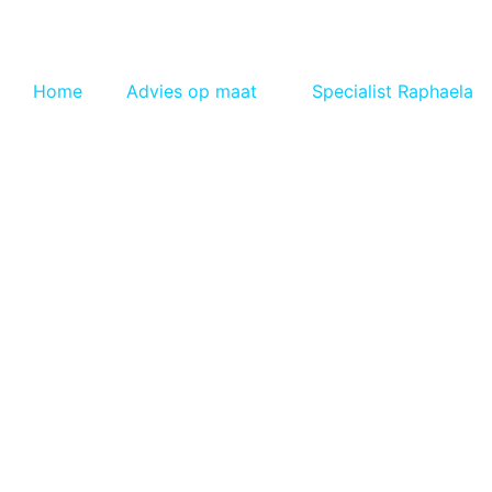
Spring
naar
de
Home
Advies op maat
Specialist Raphaela
inhoud