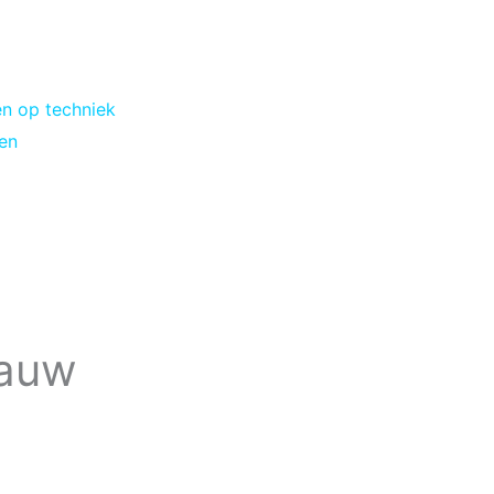
en op techniek
ken
lauw