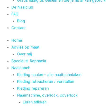
Gratis naaigids Geheimen die je nu al kan gebrui
De Naaiclub
FAQ
Blog
Contact
Home
Advies op maat
Over mij
Specialist Raphaela
Naaicoach
Kleding naaien – alle naaitechnieken
Kleding retoucheren / verstellen
Kleding repareren
Naaimachine, overlock, coverlock
Leren stikken