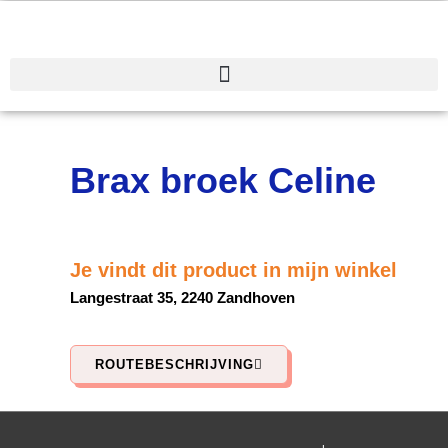
Spring
naar
de
inhoud
Brax broek Celine
Je vindt dit product in mijn winkel
Langestraat 35, 2240 Zandhoven
ROUTEBESCHRIJVING