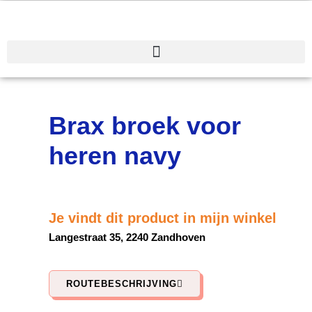
Spring
naar
de
inhoud
Brax broek voor
heren navy
Je vindt dit product in mijn winkel
Langestraat 35, 2240 Zandhoven
ROUTEBESCHRIJVING