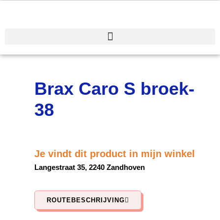
Spring
naar
de
inhoud
Brax Caro S broek-
38
Je vindt dit product in mijn winkel
Langestraat 35, 2240 Zandhoven
ROUTEBESCHRIJVING