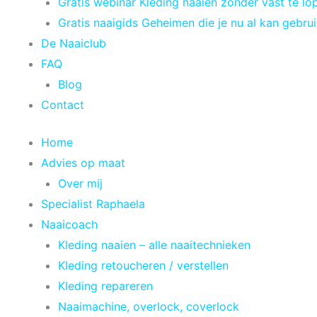
Gratis webinar Kleding naaien zonder vast te lo
Gratis naaigids Geheimen die je nu al kan gebru
De Naaiclub
FAQ
Blog
Contact
Home
Advies op maat
Over mij
Specialist Raphaela
Naaicoach
Kleding naaien – alle naaitechnieken
Kleding retoucheren / verstellen
Kleding repareren
Naaimachine, overlock, coverlock