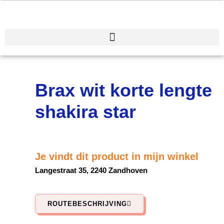
Spring
naar
de
inhoud
Brax wit korte lengte
shakira star
Je vindt dit product in mijn winkel
Langestraat 35, 2240 Zandhoven
ROUTEBESCHRIJVING