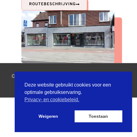
ROUTEBESCHRIJVING
Copyright © 2026
Ilse Van der Schraelen
| Powered by
Astra WordPress thema
Deze website gebruikt cookies voor een
optimale gebruikservaring.
Privacy- en cookiebeleid.
Weigeren
Toestaan