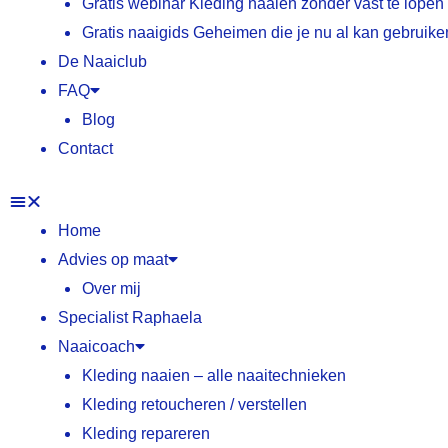
Gratis webinar Kleding naaien zonder vast te lopen
Gratis naaigids Geheimen die je nu al kan gebruike
De Naaiclub
FAQ
Blog
Contact
Home
Advies op maat
Over mij
Specialist Raphaela
Naaicoach
Kleding naaien – alle naaitechnieken
Kleding retoucheren / verstellen
Kleding repareren