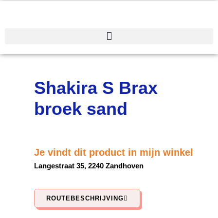
Spring
naar
de
inhoud
Shakira S Brax
broek sand
Je vindt dit product in mijn winkel
Langestraat 35, 2240 Zandhoven
ROUTEBESCHRIJVING