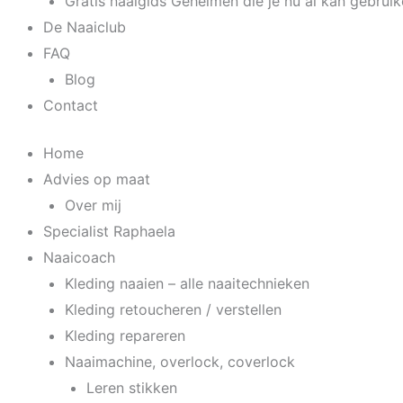
Gratis naaigids Geheimen die je nu al kan gebrui
De Naaiclub
FAQ
Blog
Contact
Home
Advies op maat
Over mij
Specialist Raphaela
Naaicoach
Kleding naaien – alle naaitechnieken
Kleding retoucheren / verstellen
Kleding repareren
Naaimachine, overlock, coverlock
Leren stikken