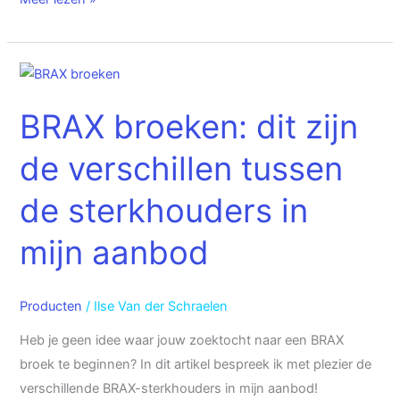
BRAX
broeken:
BRAX broeken: dit zijn
dit
zijn
de verschillen tussen
de
verschillen
de sterkhouders in
tussen
mijn aanbod
de
sterkhouders
in
Producten
/
Ilse Van der Schraelen
mijn
aanbod
Heb je geen idee waar jouw zoektocht naar een BRAX
broek te beginnen? In dit artikel bespreek ik met plezier de
verschillende BRAX-sterkhouders in mijn aanbod!