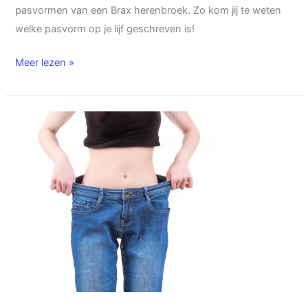
pasvormen van een Brax herenbroek. Zo kom jij te weten
welke pasvorm op je lijf geschreven is!
Meer lezen »
De
8
verschillende
pasvormen
van
een
Gerry
Weber
broek
(2022
update)