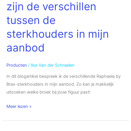
zijn de verschillen
zijn
de
tussen de
verschillen
sterkhouders in mijn
tussen
de
aanbod
sterkhouders
in
mijn
Producten
/
Ilse Van der Schraelen
aanbod
In dit blogartikel bespreek ik de verschillende Raphaela by
Brax-sterkhouders in mijn aanbod. Zo kan je makkelijk
uitzoeken welke broek bij jouw figuur past!
Meer lezen »
Gerry