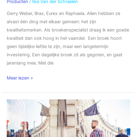
Producten
/
Ilse Van der Schraelen
in
Gerry Weber, Brax, Eurex en Raphaela. Allen hebben ze
mijn
alvast één ding met elkaar gemeen: het zijn
aanbod
kwaliteitsmerken. Als broekenspecialist draag ik een goede
kwaliteit dan ook hoog in het vaandel. Een broek hoort
geen tijdelijke liefde te zijn, maar een langetermijn
investering. Een degelijke broek zit als gegoten, en gaat
jarenlang mee. Met die
Meer lezen »
Brax
heren
broeken:
de
verschillende