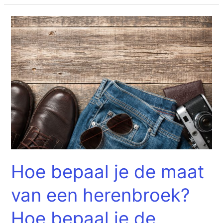
Hoe
bepaal
je
de
maat
van
een
herenbroek?
Hoe
bepaal
je
Hoe bepaal je de maat
de
jeansmaat
van een herenbroek?
en
de
Hoe bepaal je de