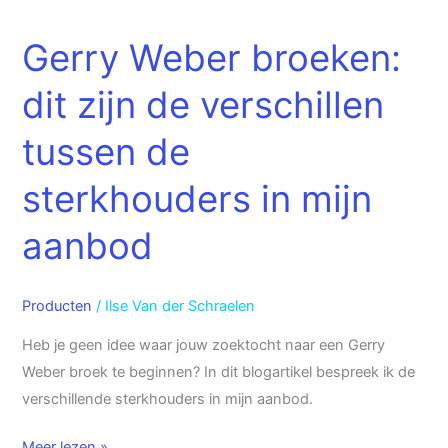
Weber
Gerry Weber broeken:
broeken:
dit
dit zijn de verschillen
zijn
de
tussen de
verschillen
sterkhouders in mijn
tussen
de
aanbod
sterkhouders
in
mijn
Producten
/
Ilse Van der Schraelen
aanbod
Heb je geen idee waar jouw zoektocht naar een Gerry
Weber broek te beginnen? In dit blogartikel bespreek ik de
verschillende sterkhouders in mijn aanbod.
Meer lezen »