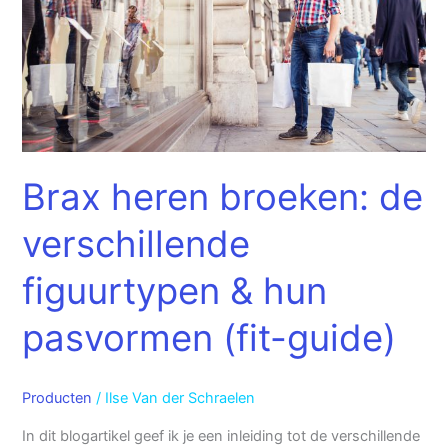
figuurtypen
&
hun
pasvormen
(fit-
guide)
Brax heren broeken: de
verschillende
figuurtypen & hun
pasvormen (fit-guide)
Producten
/
Ilse Van der Schraelen
In dit blogartikel geef ik je een inleiding tot de verschillende