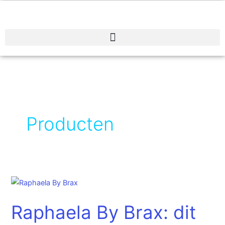
Spring
naar
de
inhoud
Producten
Raphaela
By
Raphaela By Brax: dit
Brax:
dit